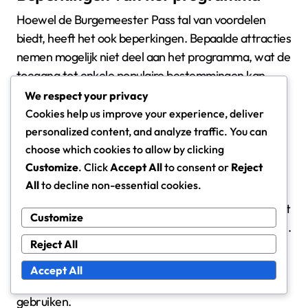
Hoewel de Burgemeester Pass tal van voordelen
biedt, heeft het ook beperkingen. Bepaalde attracties
nemen mogelijk niet deel aan het programma, wat de
toegang tot enkele populaire bestemmingen kan
beperken. Bovendien kunnen sommige voordelen
We respect your privacy
gebruiksbeperkingen of specifieke tijdsframes
Cookies help us improve your experience, deliver
hebben, waardoor de momenten waarop ze kunnen
personalized content, and analyze traffic. You can
worden gebruikt, beperkt zijn.
choose which cookies to allow by clicking
Customize
. Click
Accept All
to consent or
Reject
All
to decline non-essential cookies.
Gebruikers moeten zich ook bewust zijn dat de pas
mogelijk niet alle kosten dekt die verband houden met
Customize
evenementen, zoals parkeren of speciale activiteiten.
Reject All
Het begrijpen van deze beperkingen kan inwoners
helpen weloverwogen beslissingen te nemen over
Accept All
hoe ze hun Burgemeester Pass het beste kunnen
gebruiken.