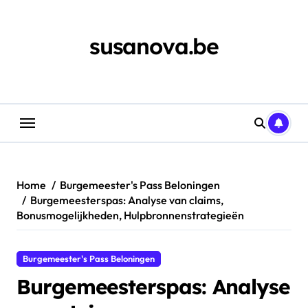
Skip
to
content
susanova.be
Home
Burgemeester's Pass Beloningen
Burgemeesterspas: Analyse van claims,
Bonusmogelijkheden, Hulpbronnenstrategieën
Burgemeester's Pass Beloningen
Burgemeesterspas: Analyse