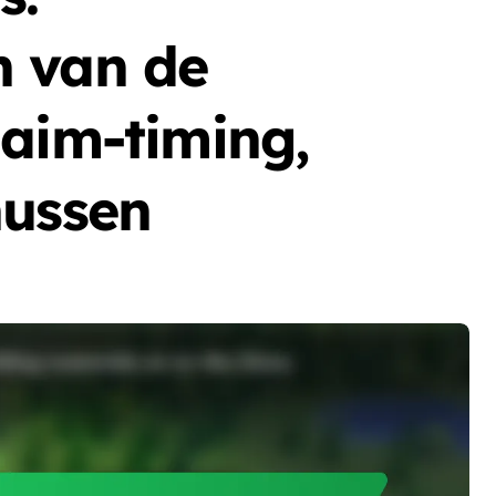
n van de
laim-timing,
nussen