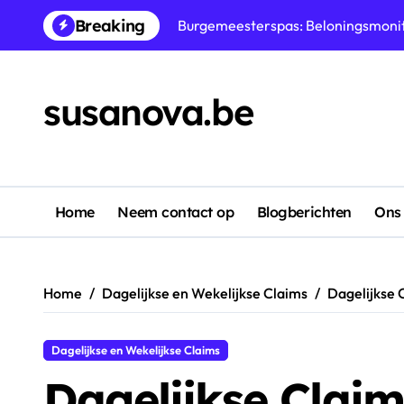
Skip
Breaking
Burgemeesterspas: Premium beloni
to
content
Evenement Track Prijzen: Unieke b
susanova.be
Wekelijkse Claims: Strategische c
Evenement Track: Prijsbeheer, Cla
Burgemeesterspas: Tierbeloningen,
Evenement Track Prijzen: Exclusiev
Home
Neem contact op
Blogberichten
Ons 
Evenement Track Prijzen: Belonings
Home
Dagelijkse en Wekelijkse Claims
Dagelijkse 
Dagelijkse en Wekelijkse Claims
Dagelijkse Claim