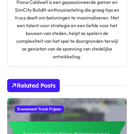
Fiona Caldwell is een gepassioneerde gamer en
g
SimCity BuildIt-enthousiasteling die graag tips en
a
trucs deelt om beloningen te maximaliseren. Met
t
een talent voor strategie en een liefde voor het
i
bouwen van steden, helpt ze spelers de
complexiteit van het spel te doorgronden terwijl
o
ze genieten van de spanning van stedelijke
n
ontwikkeling.
Related Posts
Evenement Track Prijzen