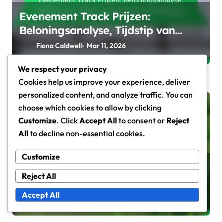
Evenement Track Prijzen:
Beloningsanalyse, Tijdstip van
claimen, Strategische beloningen
Fiona Caldwell
Mar 11, 2026
We respect your privacy
Cookies help us improve your experience, deliver
personalized content, and analyze traffic. You can
choose which cookies to allow by clicking
Evenement Track Prijzen
Customize
. Click
Accept All
to consent or
Reject
All
to decline non-essential cookies.
Customize
Evenement Track Prijzen:
Reject All
Exclusieve prijzen,
Beloningsverdeling,
Accept All
Fiona Caldwell
Mar 11, 2026
Inwisselmethode