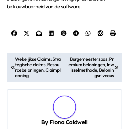
betrouwbaarheid van de software.
P
Wekelijkse Claims: Stra
Burgemeesterspas: Pr
tegische claims, Resou
emium beloningen, Inw
o
rcebeloningen, Claimpl
isselmethode, Belonin
s
anning
gsniveaus
t
n
a
v
By
Fiona Caldwell
i