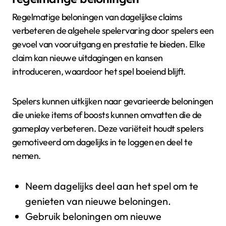
Regelmatige beloningen van dagelijkse claims
verbeteren de algehele spelervaring door spelers een
gevoel van vooruitgang en prestatie te bieden. Elke
claim kan nieuwe uitdagingen en kansen
introduceren, waardoor het spel boeiend blijft.
Spelers kunnen uitkijken naar gevarieerde beloningen
die unieke items of boosts kunnen omvatten die de
gameplay verbeteren. Deze variëteit houdt spelers
gemotiveerd om dagelijks in te loggen en deel te
nemen.
Neem dagelijks deel aan het spel om te
genieten van nieuwe beloningen.
Gebruik beloningen om nieuwe