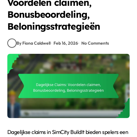
Voordelen claimen,
Bonusbeoordeling,
Beloningsstrategieën
By Fiona Caldwell
Feb 16, 2026
No Comments
Dagelijkse claims in SimCity BuildIt bieden spelers een