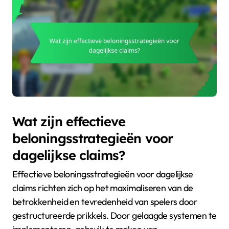
Wat zijn effectieve
beloningsstrategieën voor
dagelijkse claims?
Effectieve beloningsstrategieën voor dagelijkse
claims richten zich op het maximaliseren van de
betrokkenheid en tevredenheid van spelers door
gestructureerde prikkels. Door gelaagde systemen te