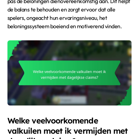
pas de beloningen dienovereenkomstig aan. Dit helpt
de balans te behouden en zorgt ervoor dat alle
spelers, ongeacht hun ervaringsniveau, het
beloningssysteem boeiend en motiverend vinden.
Welke veelvoorkomende
valkuilen moet ik vermijden met