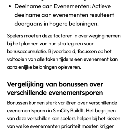
Deelname aan Evenementen: Actieve
deelname aan evenementen resulteert
doorgaans in hogere beloningen.
Spelers moeten deze factoren in overweging nemen
bij het plannen van hun strategieën voor
bonusaccumulatie. Bijvoorbeeld, focussen op het
voltooien van alle taken tijdens een evenement kan
aanzienlijke beloningen opleveren.
Vergelijking van bonussen over
verschillende evenementsporen
Bonussen kunnen sterk variëren over verschillende
evenementsporen in SimCity BuildIt. Het begrijpen
van deze verschillen kan spelers helpen bij het kiezen
van welke evenementen prioriteit moeten krijgen