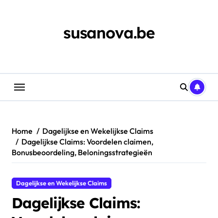
Skip
to
content
susanova.be
Home
Dagelijkse en Wekelijkse Claims
Dagelijkse Claims: Voordelen claimen,
Bonusbeoordeling, Beloningsstrategieën
Dagelijkse en Wekelijkse Claims
Dagelijkse Claims: