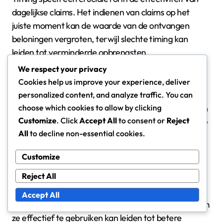
dagelijkse claims. Het indienen van claims op het
juiste moment kan de waarde van de ontvangen
beloningen vergroten, terwijl slechte timing kan
leiden tot verminderde opbrengsten.
We respect your privacy
Wees je bewust van specifieke evenementen of
Cookies help us improve your experience, deliver
promoties die je claims kunnen beïnvloeden.
personalized content, and analyze traffic. You can
Bijvoorbeeld, sommige beloningen zijn mogelijk alleen
choose which cookies to allow by clicking
Customize
. Click
Accept All
to consent or
Reject
beschikbaar tijdens tijdelijke evenementen, dus op de
All
to decline non-essential cookies.
hoogte blijven kan je helpen om van deze kansen te
profiteren.
Customize
Reject All
Bovendien, overweeg de timing van je claims in
relatie tot je middelenbeschikbaarheid. Bijvoorbeeld,
Accept All
beloningen claimen wanneer je de capaciteit hebt om
ze effectief te gebruiken kan leiden tot betere