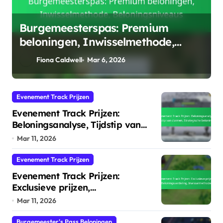
Evenement Track Prijzen:
Beloningsanalyse, Tijdstip van
claimen, Strategische beloningen
Fiona Caldwell
Mar 11, 2026
Evenement Track Prijzen
Evenement Track Prijzen:
Beloningsanalyse, Tijdstip van
claimen, Strategische beloningen
Mar 11, 2026
Evenement Track Prijzen
Evenement Track Prijzen:
Exclusieve prijzen,
Beloningsverdeling,
Mar 11, 2026
Inwisselmethode
Burgemeester's Pass Beloningen