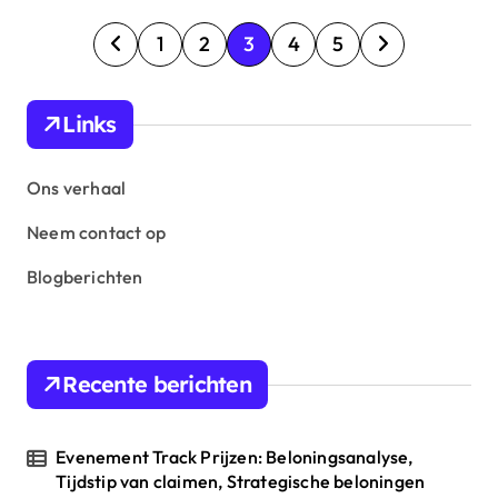
P
1
2
3
4
5
o
s
Links
t
s
Ons verhaal
p
Neem contact op
a
Blogberichten
g
i
n
Recente berichten
a
t
Evenement Track Prijzen: Beloningsanalyse,
i
Tijdstip van claimen, Strategische beloningen