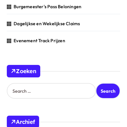
Burgemeester's Pass Beloningen
Dagelijkse en Wekelijkse Claims
Evenement Track Prijzen
Zoeken
S
e
a
r
c
h
Archief
f