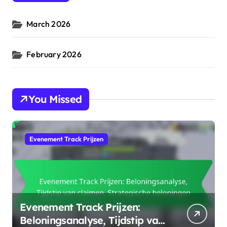
o
r
March 2026
:
February 2026
You Missed
Evenement Track Prijzen
Evenement Track Prijzen:
Beloningsanalyse, Tijdstip van