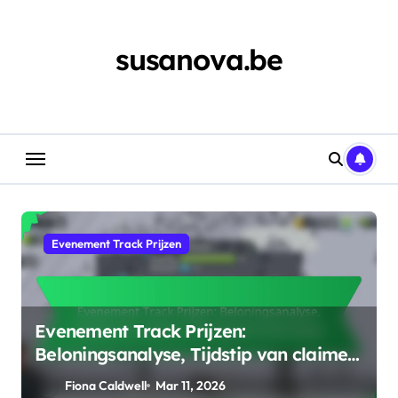
Skip
to
content
susanova.be
Evenement Track Prijzen
Evenement Track Prijzen:
Beloningsanalyse, Tijdstip van claimen,
Strategische beloningen
Fiona Caldwell
Mar 11, 2026