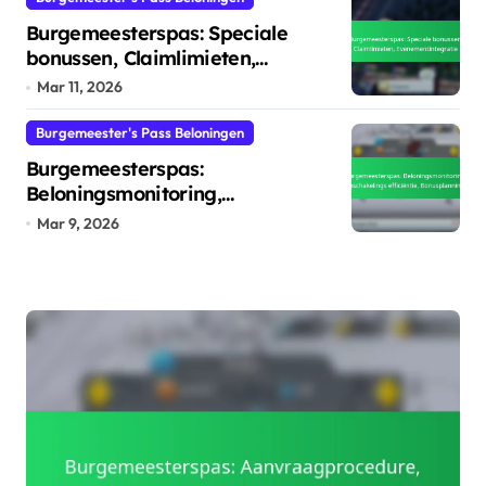
Burgemeesterspas: Speciale
bonussen, Claimlimieten,
Evenementintegratie
Mar 11, 2026
Burgemeester's Pass Beloningen
Burgemeesterspas:
Beloningsmonitoring,
Inschakelings efficiëntie,
Mar 9, 2026
Bonusplanning