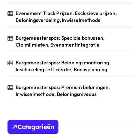
o
Evenement Track Prijzen: Exclusieve prijzen,
n
Beloningsverdeling, Inwisselmethode
Burgemeesterspas: Speciale bonussen,
Claimlimieten, Evenementintegratie
Burgemeesterspas: Beloningsmonitoring,
Inschakelings efficiëntie, Bonusplanning
Burgemeesterspas: Premium beloningen,
Inwisselmethode, Beloningsniveaus
Categorieën